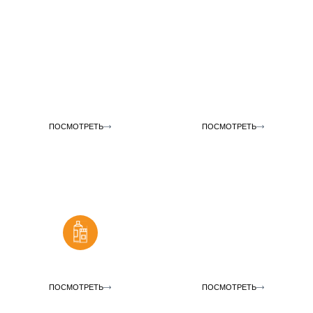
Силиконы | Полиуретаны
Полиэфирные смолы
ПОСМОТРЕТЬ
ПОСМОТРЕТЬ
Отвердители и
ускорители
Наливные полы
ПОСМОТРЕТЬ
ПОСМОТРЕТЬ