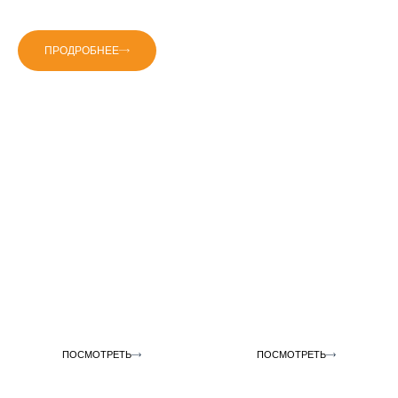
Идеально прозрачное глянцевое покрытие
Безопасная и легкая в работе
ПРОДРОБНЕЕ
Эпоксидные смолы
Шпаклевки и грунтовки
ПОСМОТРЕТЬ
ПОСМОТРЕТЬ