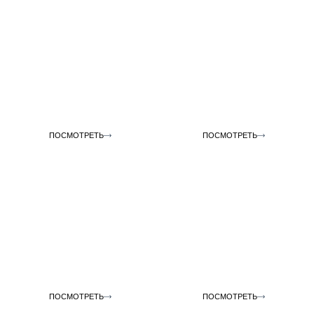
Инструменты для работы
Добавки для смол
ПОСМОТРЕТЬ
ПОСМОТРЕТЬ
Винилэфирные смолы
Армирующие материалы
ПОСМОТРЕТЬ
ПОСМОТРЕТЬ